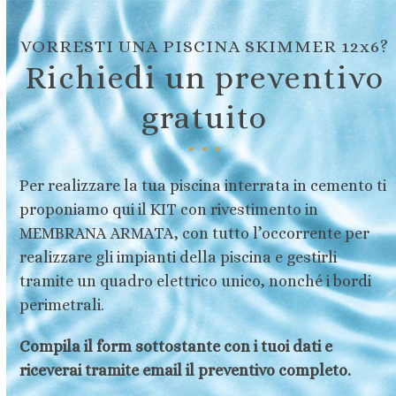
Skip
to
VORRESTI UNA PISCINA SKIMMER 12x6?
content
Richiedi un preventivo
gratuito
Per realizzare la tua piscina interrata in cemento ti
proponiamo qui il KIT con rivestimento in
MEMBRANA ARMATA, con tutto l’occorrente per
realizzare gli impianti della piscina e gestirli
tramite un quadro elettrico unico, nonché i bordi
perimetrali.
Compila il form sottostante con i tuoi dati e
riceverai tramite email il preventivo completo.