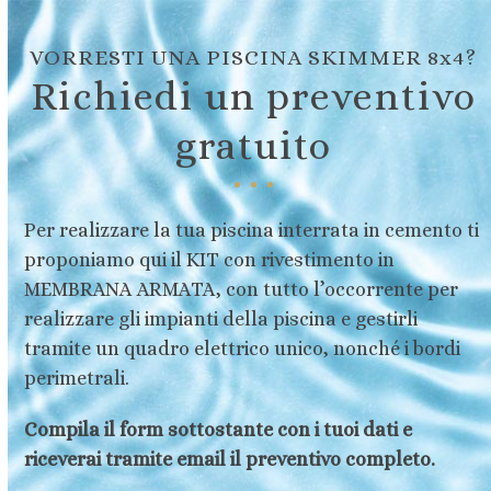
Skip
to
VORRESTI UNA PISCINA SKIMMER 8x4?
content
Richiedi un preventivo
gratuito
Per realizzare la tua piscina interrata in cemento ti
proponiamo qui il KIT con rivestimento in
MEMBRANA ARMATA, con tutto l’occorrente per
realizzare gli impianti della piscina e gestirli
tramite un quadro elettrico unico, nonché i bordi
perimetrali.
Compila il form sottostante con i tuoi dati e
riceverai tramite email il preventivo completo.