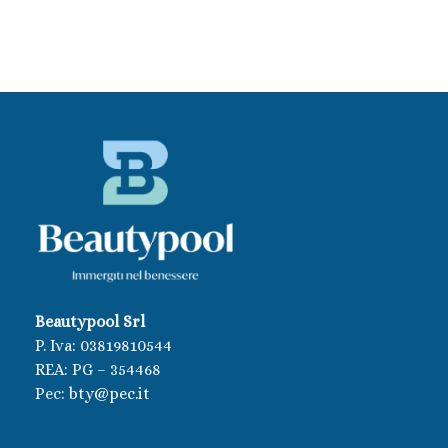
Beautypool Srl
P. Iva:
03819810544
REA: PG – 354468
Pec:
bty@pec.it