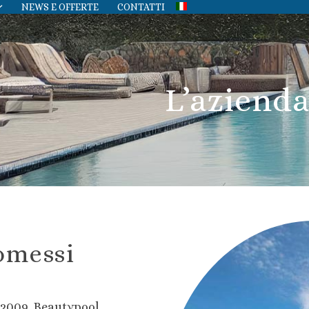
NEWS E OFFERTE
CONTATTI
L’aziend
omessi
 2009, Beautypool