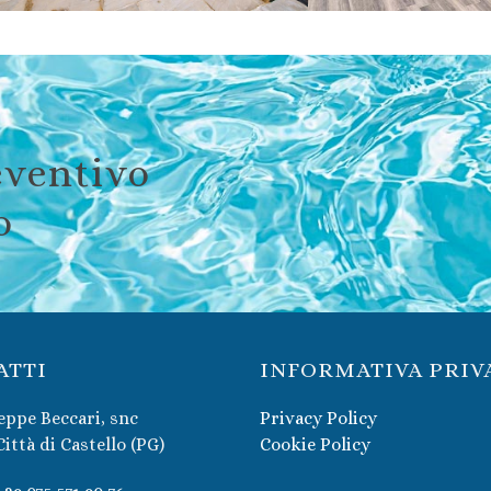
eventivo
o
ATTI
INFORMATIVA PRIV
eppe Beccari, snc
Privacy Policy
Città di Castello (PG)
Cookie Policy