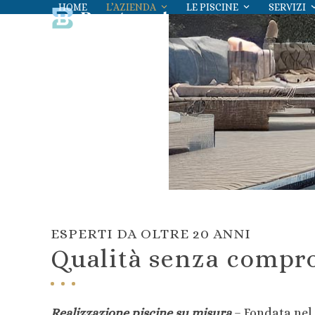
Skip
HOME
L’AZIENDA
LE PISCINE
SERVIZI
to
content
ESPERTI DA OLTRE 20 ANNI
Qualità senza compr
Realizzazione piscine su misura
– Fondata nel