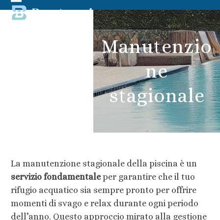
Skip
Open
Close
to
content
mobile
mobile
Manutenzio
menu
menu
ne
stagionale
La manutenzione stagionale della piscina è un
servizio fondamentale
per garantire che il tuo
rifugio acquatico sia sempre pronto per offrire
momenti di svago e relax durante ogni periodo
dell’anno. Questo approccio mirato alla gestione