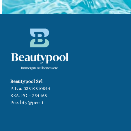
Beautypool Srl
P. Iva:
03819810544
REA: PG – 354468
Pec:
bty@pec.it