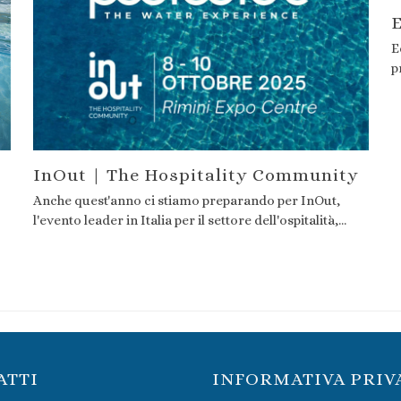
E
E
p
InOut | The Hospitality Community
Anche quest'anno ci stiamo preparando per InOut,
l'evento leader in Italia per il settore dell'ospitalità,…
ATTI
INFORMATIVA PRIV