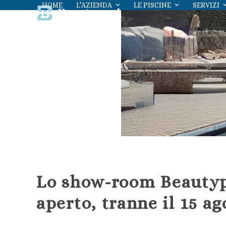
Skip
HOME
L’AZIENDA
LE PISCINE
SERVIZI
to
content
Lo show-room Beautyp
aperto, tranne il 15 ag