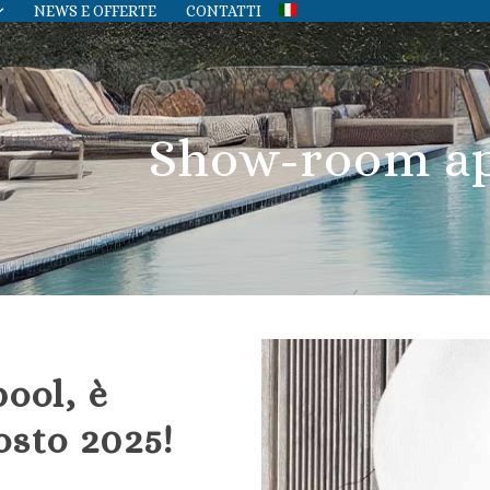
NEWS E OFFERTE
CONTATTI
Show-room a
ool, è
osto 2025!