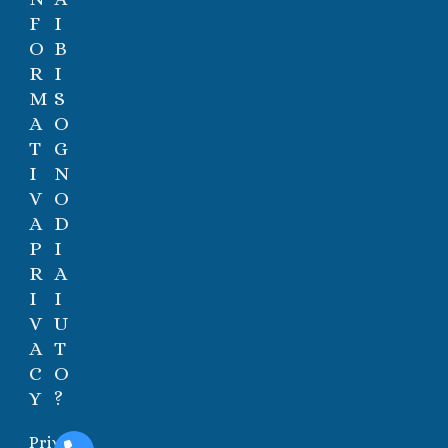
F
I
O
B
R
I
M
S
A
O
T
G
I
N
V
O
A
D
P
I
R
A
I
I
V
U
A
T
C
O
Y
?
Privacy