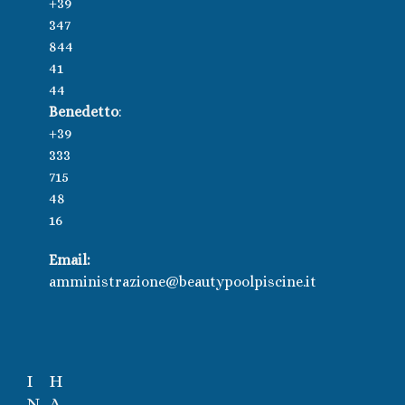
+39
347
844
41
44
Benedetto
:
+39
333
715
48
16
Email:
amministrazione@beautypoolpiscine.it
I
H
N
A