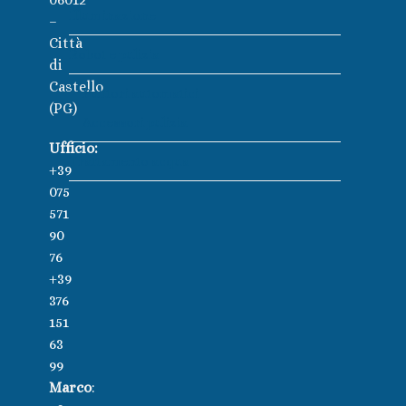
Illuminazione
–
Città
Robot e pulizia
di
Castello
Pulitori automatici
(PG)
Accessori pulizia
Ufficio:
Trattamento acqua
+39
075
571
90
76
+39
376
151
63
99
Marco
: