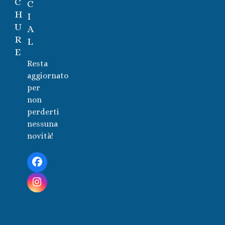
C
C
H
I
U
A
R
L
E
Resta
aggiornato
per
non
perderti
nessuna
novità!
Facebook
Instagram