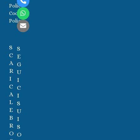
Telefono
Policy
Cookie
Whatsapp
Policy
Email
S
S
C
E
A
G
R
U
I
I
C
C
A
I
L
S
E
U
B
I
R
S
O
O