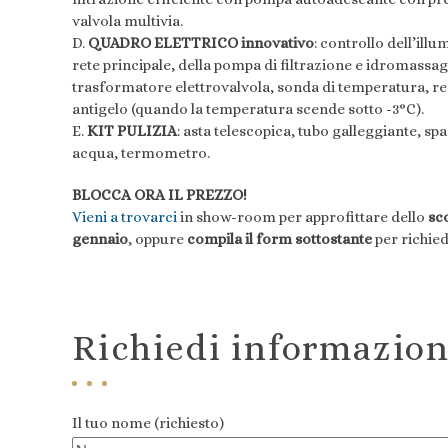
valvola multivia.
D.
QUADRO ELETTRICO innovativo
: controllo dell’illu
rete principale, della pompa di filtrazione e idromassag
trasformatore elettrovalvola, sonda di temperatura, reg
antigelo (quando la temperatura scende sotto -3°C).
E.
KIT PULIZIA
: asta telescopica, tubo galleggiante, spa
acqua, termometro.
BLOCCA ORA IL PREZZO!
Vieni a trovarci
in show-room per approfittare dello
sco
gennaio
, oppure
compila il form sottostante
per richie
Richiedi informazion
Il tuo nome (richiesto)