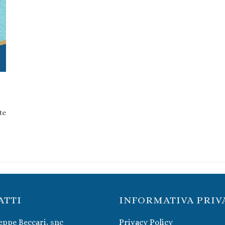
te
ATTI
INFORMATIVA PRIV
eppe Beccari, snc
Privacy Policy