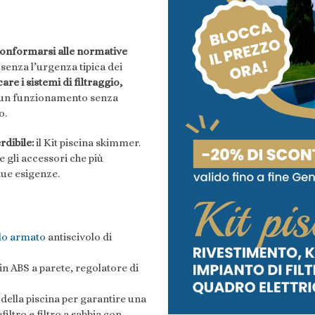
onformarsi alle normative
senza l’urgenza tipica dei
care i sistemi
di filtraggio,
 un funzionamento senza
o.
rdibile:
il Kit piscina skimmer.
 gli accessori che più
tue esigenze.
lo armato
antiscivolo di
in ABS a parete, regolatore di
della piscina per garantire una
ltro e filtro a sabbia con