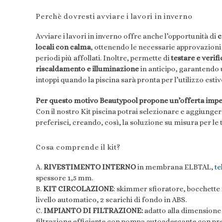
Perchè dovresti avviare i lavori in inverno
Avviare i lavori in inverno offre anche l’opportunità di
c
locali con calma
, ottenendo le necessarie approvazioni 
periodi più affollati. Inoltre, permette di
testare e verifi
riscaldamento e illuminazione
in anticipo, garantendo
intoppi quando la piscina sarà pronta per l’utilizzo estiv
Per questo motivo Beautypool propone un’offerta impe
Con il nostro Kit piscina potrai selezionare e aggiungere
preferisci, creando, così,
la soluzione su misura per le 
Cosa comprende il kit?
A.
RIVESTIMENTO INTERNO
in membrana ELBTAL,
te
spessore 1,5 mm.
B.
KIT CIRCOLAZIONE
: skimmer sfioratore, bocchette 
livello automatico, 2 scarichi di fondo in ABS.
C.
IMPIANTO DI FILTRAZIONE:
adatto alla dimensione 
filtrazione efficiente con pompa autoadescante con prefi