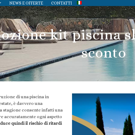
NEWS E OFFERTE
CONTATTI
ozione kit piscina 
sconto
uzione di una piscina in
’estate, è davvero una
a stagione consente infatti una
re accuratamente ogni aspetto
iduce quindi il rischio di ritardi