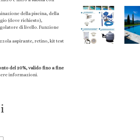
minazione della piscina, della
gio (dove richiesto),
olatore di livello. Funzione
zzola aspirante, retino, kit test
nto del 20%, valido fino a fine
dere informazioni.
i