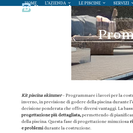
Skip
HOME
L’AZIENDA
LE PISCINE
SERVIZI
to
content
Prom
Kit piscina skimmer
– Programmare i lavori per la costr
inverno, in previsione di godere della piscina durante l
decisione ponderata che offre diversi vantaggi. La bass
progettazione più dettagliata,
permettendo di pianifica
della piscina. Questa fase di progettazione minuziosa
r
e problemi
durante la costruzione.