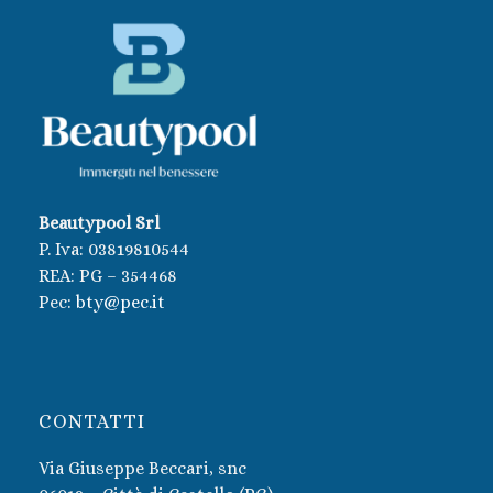
Beautypool Srl
P. Iva:
03819810544
REA: PG – 354468
Pec:
bty@pec.it
CONTATTI
Via Giuseppe Beccari, snc