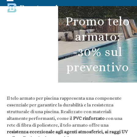
Skip
Open
Close
to
content
mobile
mobile
Promo telo
menu
menu
armato:
-30% sul
preventivo
Il telo armato per piscina rappresenta una componente
essenziale per garantire la durabilità e la resistenza
strutturale di una piscina. Realizzato con materiali
altamente performanti, come il
PVC rinforzato
con una
rete di fibra di poliestere, il telo armato offre una
resistenza eccezionale agli agenti atmosferici, ai raggi UV