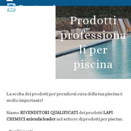
Skip
Open
Close
to
content
mobile
mobile
Prodotti
menu
menu
professiona
li per
piscina
La scelta dei prodotti per prendersi cura della tua piscina è
molto importante!
Siamo
RIVENDITORI QUALIFICATI
dei prodotti
LAPI
CHIMICI azienda leader
nel settore di prodotti per piscine.