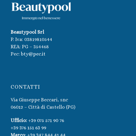
Beautypool Srl
P. Iva:
03819810544
REA: PG – 354468
Pec:
bty@pec.it
CONTATTI
Via Giuseppe Beccari, snc
06012 – Città di Castello (PG)
Ufficio:
+39 075 571 90 76
+39 376 151 63 99
Marco
:
+39 347 844 41 44