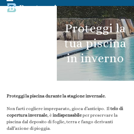
Skip
Open
Close
to
content
mobile
mobile
Proteggi la
menu
menu
tua piscina
in inverno
Proteggi la piscina durante la stagione invernale.
Non farti cogliere impreparato, gioca d’anticipo. Il
telo di
copertura invernale
, è
indispensabile
per preservare la
piscina dal deposito di foglie, terra e fango derivanti
dall’azione di pioggia.