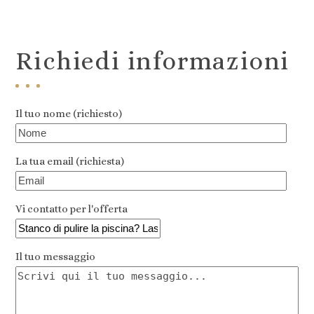
escape
to
go
Richiedi informazioni
to
the
first
slide
Il tuo nome (richiesto)
La tua email (richiesta)
Vi contatto per l'offerta
Il tuo messaggio