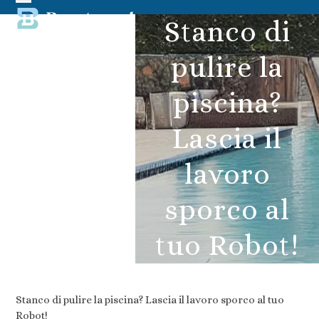
Skip
Open
Close
Stanco di
to
content
mobile
mobile
pulire la
menu
menu
piscina?
Lascia il
lavoro
sporco al
tuo Robot!
Stanco di pulire la piscina? Lascia il lavoro sporco al tuo
Robot!