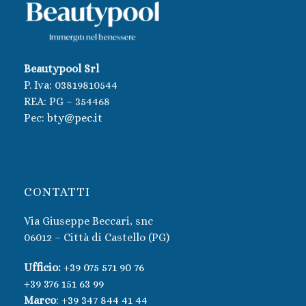
Beautypool Srl
P. Iva:
03819810544
REA: PG – 354468
Pec:
bty@pec.it
CONTATTI
Via Giuseppe Beccari, snc
06012 – Città di Castello (PG)
Ufficio:
+39 075 571 90 76
+39 376 151 63 99
Marco
:
+39 347 844 41 44