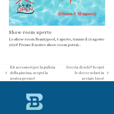
Show-room aperto
Lo show-room Beautypool, è aperto, tranne il 15 agosto
2025! Presso il nostro show-room potrai…
Kit accessori per la pulizia
Doccia di sole? Scopri
della piscina, scopri la
le docce solari in
post
articolo
nostra promo!
acciaio Inox!
precedente:
successivo: