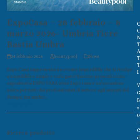
ExpoCasa – 28 febbraio – 8
marzo 2026- Umbria Fiere
Bastia Umbra
24 Febbraio 2026
beautypool
News
Expo Casa rappresenta un evento imperdibile che si rivolge
I
a un pubblico ampio e variegato! Saremo presenti come
espositori a EXPO CASA 2026 Expo casa è un’occasione
V
unica per tutti: dai professionisti di settore agli amanti del
G
design, ma anche…
B
Leggi di più
s
0
–
C
Ricerca prodotto
d