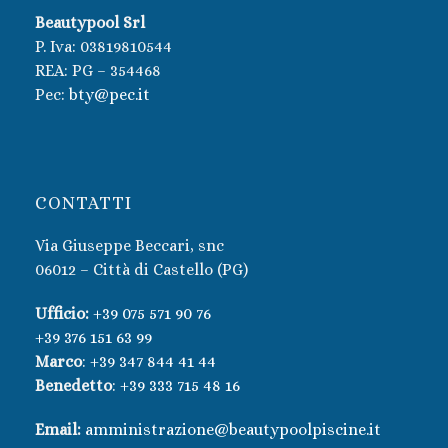
Beautypool Srl
P. Iva:
03819810544
REA: PG – 354468
Pec:
bty@pec.it
CONTATTI
Via Giuseppe Beccari, snc
06012 – Città di Castello (PG)
Ufficio:
+39 075 571 90 76
+39 376 151 63 99
Marco
:
+39 347 844 41 44
Benedetto
:
+39 333 715 48 16
Email:
amministrazione@beautypoolpiscine.it