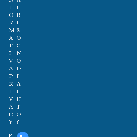
F
I
O
B
R
I
M
S
A
O
T
G
I
N
V
O
A
D
P
I
R
A
I
I
V
U
A
T
C
O
Y
?
Privacy