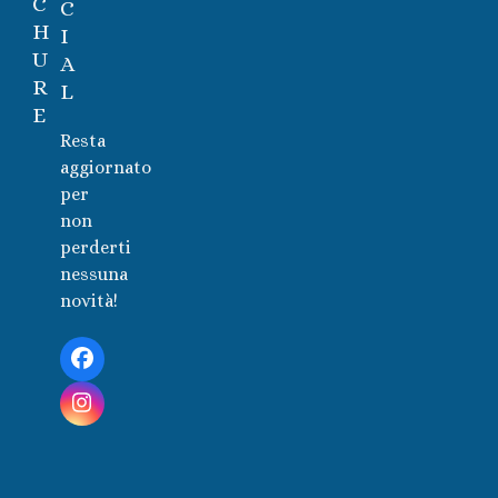
C
C
H
I
U
A
R
L
E
Resta
aggiornato
per
non
perderti
nessuna
novità!
Facebook
Instagram