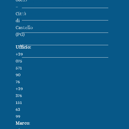
Filtrazione e circolazione
–
Città
Fuori terra
di
Illuminazione
Castello
(PG)
Robot e pulizia
Ufficio:
Trattamento acqua
+39
075
571
90
76
+39
376
151
63
99
Marco
: