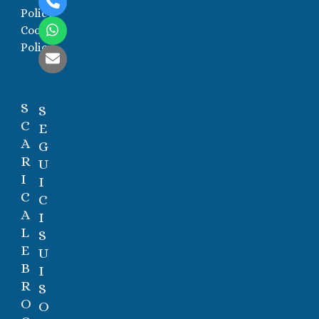
Telefono
Policy
Cookie
Whatsapp
Policy
Email
S
S
C
E
A
G
R
U
I
I
C
C
A
I
L
S
E
U
B
I
R
S
O
O