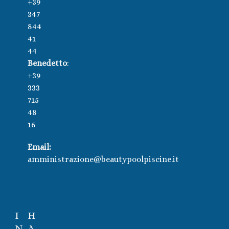
+39
347
844
41
44
Benedetto
:
+39
333
715
48
16
Email:
amministrazione@beautypoolpiscine.it
I
H
N
A