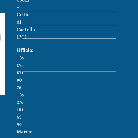
Illuminazione
–
Città
Robot e pulizia
di
Castello
Trattamento acqua
(PG)
Prodotti chimici
Ufficio:
Elettrolisi a sale
+39
Pompa PH
075
571
90
76
+39
376
151
63
99
Marco
: