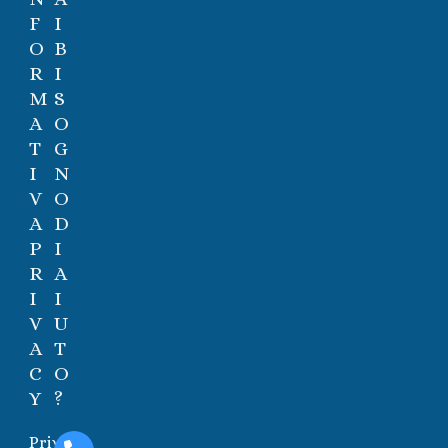
F
I
O
B
R
I
M
S
A
O
T
G
I
N
V
O
A
D
P
I
R
A
I
I
V
U
A
T
C
O
Y
?
Privacy