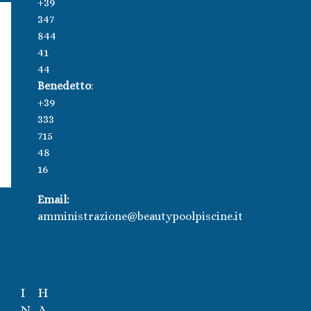
+39
347
844
41
44
Benedetto
:
+39
333
715
48
16
Email:
amministrazione@beautypoolpiscine.it
I
H
N
A