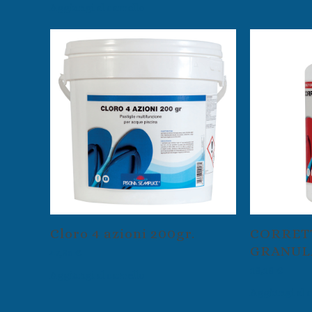
Aggiungi al carrello
Cloro 4 azioni 200gr.
CORRET
GRANULA
47,85
€
18,18
€
Aggiungi al carrello
Aggiungi al c