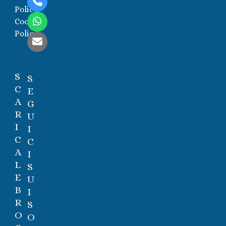
Telefono
Policy
Cookie
Whatsapp
Policy
Email
S
S
C
E
A
G
R
U
I
I
C
C
A
I
L
S
E
U
B
I
R
S
O
O