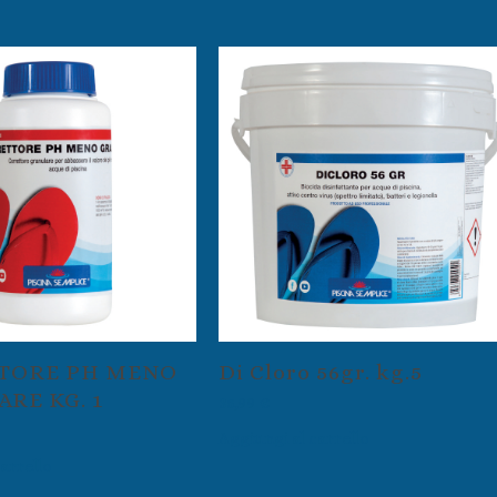
TORE PH MENO
Di Cloro 56gr. kg.5
RE KG. 1
35,99
€
Aggiungi al carrello
arrello