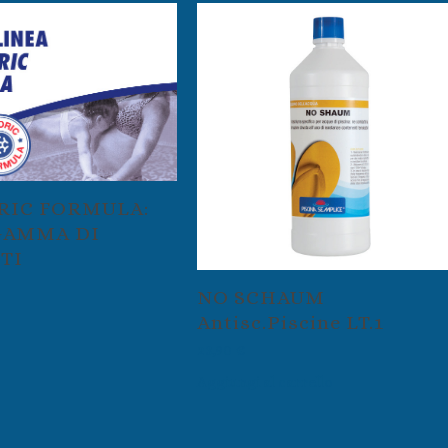
RIC FORMULA:
GAMMA DI
TI
NO SCHAUM
Antisc.Piscine LT.1
23,90
€
Aggiungi al carrello