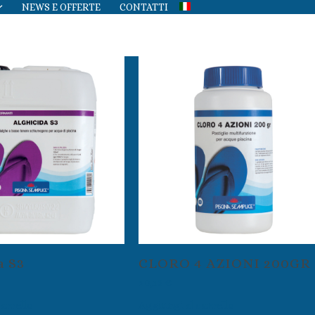
NEWS E OFFERTE
CONTATTI
a S3
CLORO 4 AZIONI 200GR
20,13
€
arrello
Aggiungi al carrello