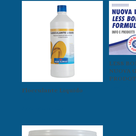
LESS BO
NUOVA 
PRODOT
Leggi tutto
Flocculante Liquido
16,47
€
Aggiungi al carrello