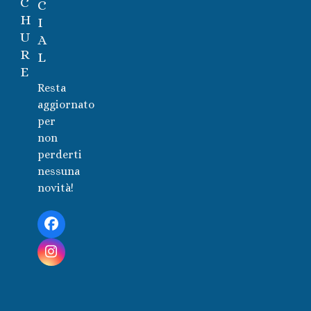
C
C
H
I
U
A
R
L
E
Resta
aggiornato
per
non
perderti
nessuna
novità!
Facebook
Instagram