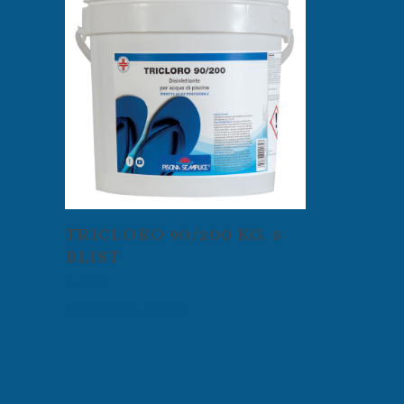
TRICLORO 90/200 KG. 5
BLIST
51,85
€
Aggiungi al carrello