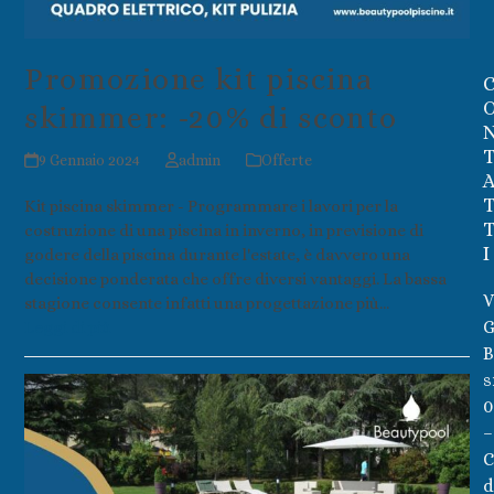
Promozione kit piscina
skimmer: -20% di sconto
9 Gennaio 2024
admin
Offerte
Kit piscina skimmer - Programmare i lavori per la
costruzione di una piscina in inverno, in previsione di
I
godere della piscina durante l'estate, è davvero una
decisione ponderata che offre diversi vantaggi. La bassa
V
stagione consente infatti una progettazione più…
G
Leggi di più
B
s
0
–
C
d